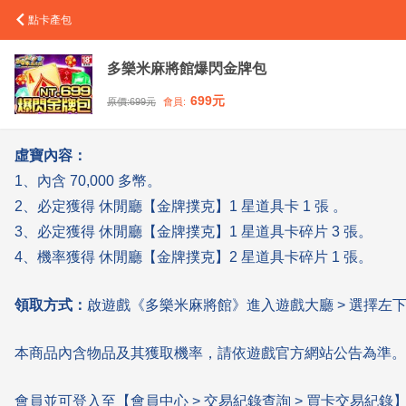
點卡產包
多樂米麻將館爆閃金牌包
699
元
原價:
699
元
會員:
虛寶內容：
1、內含 70,000 多幣。
2、必定獲得 休閒廳【金牌撲克】1 星道具卡 1 張 。
3、必定獲得 休閒廳【金牌撲克】1 星道具卡碎片 3 張。
4、機率獲得 休閒廳【金牌撲克】2 星道具卡碎片 1 張。
領取方式：
啟遊戲《多樂米麻將館》進入遊戲大廳 > 選擇左
本商品內含物品及其獲取機率，請依遊戲官方網站公告為準。
會員並可登入至【會員中心 > 交易紀錄查詢 > 買卡交易紀